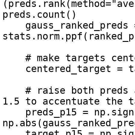
(preds.rank(method="ave
preds.count()

    gauss_ranked_preds = 
stats.norm.ppf(ranked_p
    # make targets centered around 0

    centered_target = target - target.mean()

    # raise both preds and target to the power of 
1.5 to accentuate the ta
    preds_p15 = np.sign(gauss_ranked_preds) * 
np.abs(gauss_ranked_pre
    target_p15 = np.sign(centered_target) * 