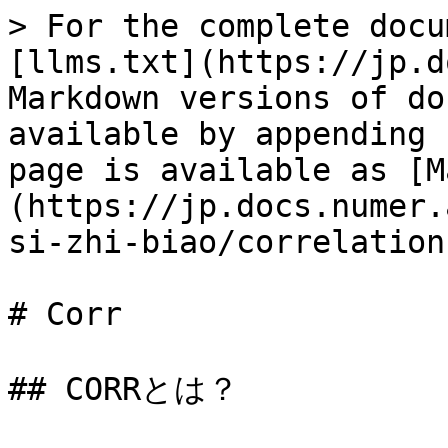
> For the complete docu
[llms.txt](https://jp.d
Markdown versions of do
available by appending 
page is available as [M
(https://jp.docs.numer.
si-zhi-biao/correlation
# Corr

## CORRとは？
